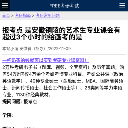
FREE考研考试
首页
>
考研指南
>
考研常见问题
题库
故事
专题
APP
笔记
论坛
VIP
资料
报考点 是安徽铜陵的艺术生专业课会有
超过3个小时的绘画考的是
本站小编 安徽省（招办）/2022-11-09
一杯奶茶的钱就可以买到考研专业课资料！
2万种考研电子书（题库、视频、全套资料）及历年真题，涵
盖547所院校4万余个考研考博专业科目、考研公共课（政治
英语数学）、40种专业硕士（金融硕士、MBA、国际商务硕
士、新闻传播硕士、社会工作硕士等）、28类同等学力申硕
专业、1130种经典教材。
提问问题:
报考点
学院: