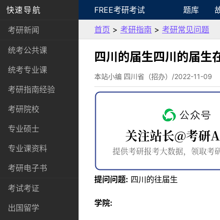
快速导航
FREE考研考试
题库
首页
>
考研指南
>
考研常见问题
考研新闻
统考公共课
四川的届生四川的届生
统考专业课
本站小编 四川省（招办）/2022-11-09
考研指南经验
考研院校
专业硕士
专业课资料
考研电子书
提问问题:
四川的往届生
考试考证
学院:
出国留学