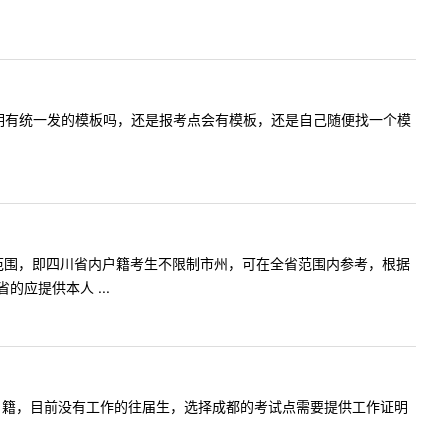
开具工作证明有统一发的模板吗，还是报考点会有模板，还是自己随便找一个模
在地（全省范围，即四川省内户籍考生不限制市州，可在全省范围内参考，根据
应提供本人 ...
省乐山市的户籍，目前没有工作的往届生，选择成都的考试点需要提供工作证明