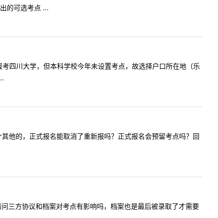
可选考点 ...
毕业生，现报考四川大学，但本科学校今年未设置考点，故选择户口所在地（乐
.
了，先报了个其他的，正式报名能取消了重新报吗？正式报名会预留考点吗？回
没有工作。请问三方协议和档案对考点有影响吗，档案也是最后被录取了才需要