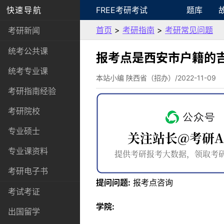
快速导航
FREE考研考试
题库
首页
>
考研指南
>
考研常见问题
考研新闻
统考公共课
报考点是西安市户籍的
统考专业课
本站小编 陕西省（招办）/2022-11-09
考研指南经验
考研院校
专业硕士
专业课资料
考研电子书
提问问题:
报考点咨询
考试考证
学院:
出国留学