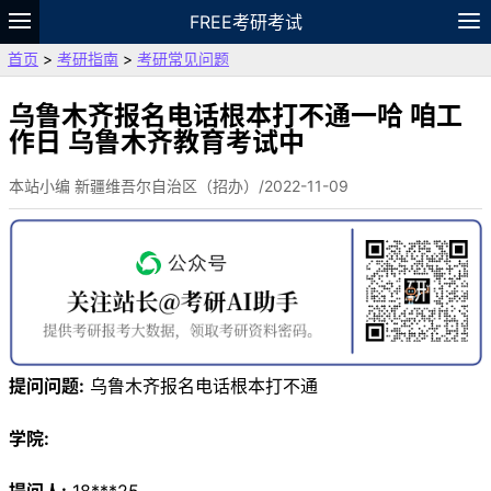
FREE考研考试
首页
>
考研指南
>
考研常见问题
题库
故事
专题
APP
笔记
论坛
VIP
资料
乌鲁木齐报名电话根本打不通一哈 咱工
作日 乌鲁木齐教育考试中
本站小编 新疆维吾尔自治区（招办）/2022-11-09
提问问题:
乌鲁木齐报名电话根本打不通
学院: