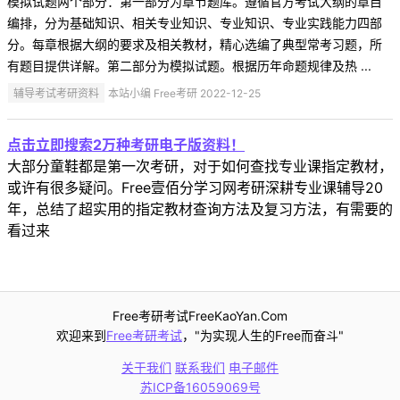
模拟试题两个部分：第一部分为章节题库。遵循官方考试大纲的章目
编排，分为基础知识、相关专业知识、专业知识、专业实践能力四部
分。每章根据大纲的要求及相关教材，精心选编了典型常考习题，所
有题目提供详解。第二部分为模拟试题。根据历年命题规律及热 ...
辅导考试考研资料
本站小编 Free考研 2022-12-25
点击立即搜索2万种考研电子版资料！
大部分童鞋都是第一次考研，对于如何查找专业课指定教材，
或许有很多疑问。Free壹佰分学习网考研深耕专业课辅导20
年，总结了超实用的指定教材查询方法及复习方法，有需要的
看过来
Free考研考试FreeKaoYan.Com
欢迎来到
Free考研考试
，"为实现人生的Free而奋斗"
关于我们
联系我们
电子邮件
苏ICP备16059069号