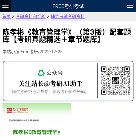
FREE考研考试
首页
>
考研资料和经验
>
辅导考试考研资料
题库
故事
专题
APP
笔记
论坛
VIP
资料
陈孝彬《教育管理学》（第3版）配套题
库【考研真题精选＋章节题库】
本站小编 Free考研/2022-12-25