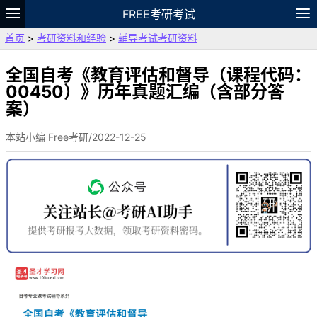
FREE考研考试
首页
>
考研资料和经验
>
辅导考试考研资料
题库
故事
专题
APP
笔记
论坛
VIP
资料
全国自考《教育评估和督导（课程代码：
00450）》历年真题汇编（含部分答
案）
本站小编 Free考研/2022-12-25