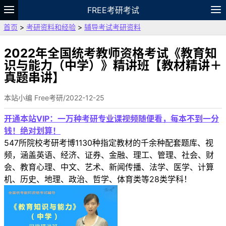
FREE考研考试
首页
>
考研资料和经验
>
辅导考试考研资料
题库
故事
专题
APP
笔记
论坛
VIP
资料
2022年全国统考教师资格考试《教育知
识与能力（中学）》精讲班【教材精讲＋
真题串讲】
本站小编 Free考研/2022-12-25
开通本站VIP：一万种考研专业课视频随便看，每本不到一分
钱！绝对划算！
547所院校考研考博1130种指定教材的千余种配套题库、视
频，涵盖英语、经济、证券、金融、理工、管理、社会、财
会、教育心理、中文、艺术、新闻传播、法学、医学、计算
机、历史、地理、政治、哲学、体育类等28类学科！