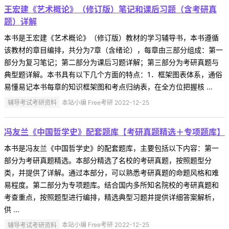
王宏建《艺术概论》（修订版）笔记和课后习题（含考研真
题）详解
本书是王宏建《艺术概论》（修订版）教材的学习辅导书，本书遵循
该教材的章目编排，共分为7章（含绪论），每章由三部分组成：第一
部分为复习笔记；第二部分为课后习题详解；第三部分为考研真题与
典型题详解。本书具有以下几个方面的特点：1．框架图表体系，通俗
易懂易记本书每章的知识框架图和考点归纳表，在全方位把握核 ...
辅导考试考研资料
本站小编 Free考研 2022-12-25
冯友兰《中国哲学史》配套题库【考研真题精选＋专项题库】
本书是冯友兰《中国哲学史》的配套题库，主要包括以下内容：第一
部分为考研真题精选。本部分精选了名校的考研真题，按照题型分
类，并提供了详解。通过本部分，可以熟悉考研真题的命题风格和难
易程度。第二部分为专项题库。结合国内多所知名院校的考研真题和
考查重点，按照题型进行编排，精选典型习题并提供详细答案解析，
供 ...
辅导考试考研资料
本站小编 Free考研 2022-12-25