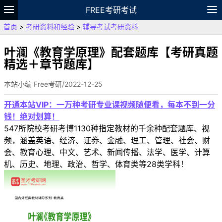
FREE考研考试
首页
>
考研资料和经验
>
辅导考试考研资料
题库
故事
专题
APP
笔记
论坛
VIP
资料
叶澜《教育学原理》配套题库【考研真题
精选＋章节题库】
本站小编 Free考研/2022-12-25
开通本站VIP：一万种考研专业课视频随便看，每本不到一分
钱！绝对划算！
547所院校考研考博1130种指定教材的千余种配套题库、视
频，涵盖英语、经济、证券、金融、理工、管理、社会、财
会、教育心理、中文、艺术、新闻传播、法学、医学、计算
机、历史、地理、政治、哲学、体育类等28类学科！