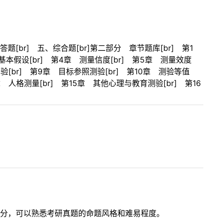
题[br] 五、综合题[br]第二部分 章节题库[br] 第1
本假设[br] 第4章 测量信度[br] 第5章 测量效度
验[br] 第9章 目标参照测验[br] 第10章 测验等值
章 人格测量[br] 第15章 其他心理与教育测验[br] 第16
分，可以熟悉考研真题的命题风格和难易程度。