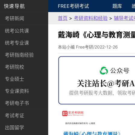
快速导航
FREE考研考试
题库
首页
>
考研资料和经验
>
辅导考试
考研新闻
统考公共课
戴海崎《心理与教育测
统考专业课
本站小编 Free考研/2022-12-26
考研指南经验
考研院校
专业硕士
专业课资料
考研电子书
考试考证
出国留学