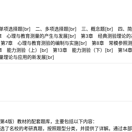
项选择题[br] 二、多项选择题[br] 三、概念题[br] 四、简答
章 心理与教育测量的产生与发展[br] 第3章 经典测验理论的基
] 第7章 心理与教育测验的编制与实施[br] 第8章 常模参照测
12章 能力测验（上）[br] 第13章 能力测验（下）[br] 第14
量理论与应用的新发展[br]
第4版）教材的配套题库，主要包括以下内容：
选了名校的考研真题，按照题型分类，并提供了详解。通过本部