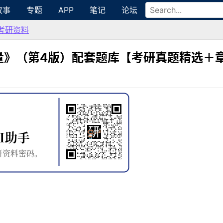
故事
专题
APP
笔记
论坛
考研资料
量》（第4版）配套题库【考研真题精选＋