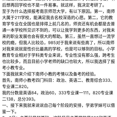
后想再回学校也不是一件易事。就这样，我决定考研了。
至于为什么选择报考南京师范大学，有以下原因。第一，南师
大属于211学校，能满足我去名校深造的心愿。第二，它的教
育学专业在全国也是排得上前几名的，师资还有机会都是去普
通一本学校所见识不到的，可以让我学到更多的东西，对我未
来的职业发展也会有很大的帮助。第三，虽然一直想过一流学
校的瘾，但我人比较怂，985对于我来说有些高了，所以南师
对我来说就是性价比最高的学校，也是可以够到的目标。小学
教育专业相对于学科类专业来说，专业性没有那么强，跨考生
也比较多，而且目前小学老师的缺口也较大，所以我选择了报
考小教专业。
下面我就来介绍下南师小教的考情以及备考的经验。
首先，南师小教考四门科目：政治、英语二、教育综合333、
专业课二820。
我的分数是英语84，政治60，333专业课一111，820专业课
二138，总分393。
一、接下来我就来说说自己每个阶段的安排，学弟学妹可以借
鉴一下。