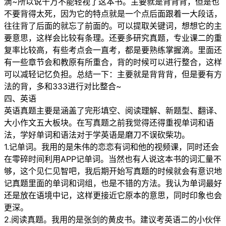
滴~所以说千万不能轻视了这本书。主要就是背背背，但是也
不要背得太死，因为它的特点就是一个点后面跟着一大段话，
往往背了后面的就忘了前面的。可以提取关键词，想想它的主
要意思，这样会比较有条理。还要多研究真题，专业课二的重
复率比较高，有些考点会一直考，都是要熟练掌握滴。里面还
有一些章节会和教原有所重合，背的时候可以进行整合，这样
可以减轻记忆负担。总结一下：主要就是背背背，但是要有方
法的背，多和333进行对比整合~
四、英语
英语真题主要是涵盖了完形填空、阅读理解、新题型、翻译、
大小作文五大板块。在写真题之前我觉得还得重视单词和语
法，学好单词和语法对于学英语是磨刀不误砍柴功。
1.记单词。我用的是朱伟的恋恋有词和他的视频课，同时还会
在零碎时间利用APP记单词。当然也有人说这本书的词汇量不
够，这个见仁见智吧，我后期开始写真题的时候就会有意识地
记真题里面的单词和词组，也是不错的方法。我认为单词最好
还是放在语境中记，这样更接近它原本的意思，同时印象也会
更深。
2.阅读真题。我用的是张剑的黄皮书。建议考英语二的小伙伴