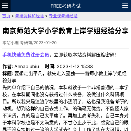
FREE考研考试
首页
>
考研资料和经验
>
专业课考研经验
题库
故事
专题
APP
笔记
论坛
VIP
资料
南京师范大学小学教育上岸学姐经验分享
本站小编 考研帮/2023-01-20
手机快速免费注册会员
，立即获取本站资料解压缩密码！
作者:
Annabiubiu
时间:
2023-1-12 15:38
标题:
要想走出平凡，就先走入孤独——南师小教上岸学姐经
验分享
先简单介绍下自己的情况，本科就读于一个非常普通的二本学
校，在本科期间也没有获得过什么荣誉，没做过什么科研项
目。所以我只是渣渣学校里的小透明了，这也是我准备考研的
动机，想到这样的自己去找工作，的确毫无优势，不能怪人家
不识货，真的是自己太平庸了。再加上高考失利，自己本身对
于本科学校也是不太满意的，不甘心止步于此，感觉自己的眼
界还没有接触过一流的大学就去社会上工作了实在太可惜，以