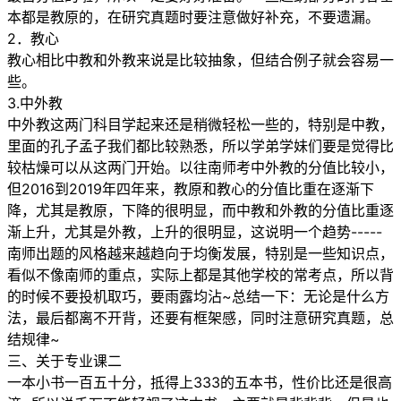
本都是教原的，在研究真题时要注意做好补充，不要遗漏。
2．教心
教心相比中教和外教来说是比较抽象，但结合例子就会容易一
些。
3.中外教
中外教这两门科目学起来还是稍微轻松一些的，特别是中教，
里面的孔子孟子我们都比较熟悉，所以学弟学妹们要是觉得比
较枯燥可以从这两门开始。以往南师考中外教的分值比较小，
但2016到2019年四年来，教原和教心的分值比重在逐渐下
降，尤其是教原，下降的很明显，而中教和外教的分值比重逐
渐上升，尤其是外教，上升的很明显，这说明一个趋势-----
南师出题的风格越来越趋向于均衡发展，特别是一些知识点，
看似不像南师的重点，实际上都是其他学校的常考点，所以背
的时候不要投机取巧，要雨露均沾~总结一下：无论是什么方
法，最后都离不开背，还要有框架感，同时注意研究真题，总
结规律~
三、关于专业课二
一本小书一百五十分，抵得上333的五本书，性价比还是很高