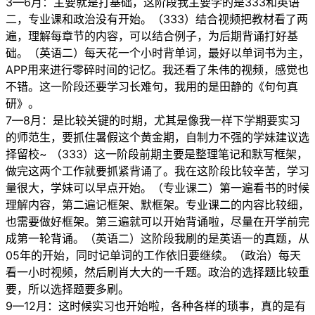
3—6月：主要就是打基础，这阶段我主要学的是333和英语
二，专业课和政治没有开始。（333）结合视频把教材看了两
遍，理解每章节的内容，可以结合例子，为后期背诵打好基
础。（英语二）每天花一个小时背单词，最好以单词书为主，
APP用来进行零碎时间的记忆。我还看了朱伟的视频，感觉也
不错。这一阶段还要学习长难句，我用的是田静的《句句真
研》。
7—8月：是比较关键的时期，尤其是像我一样下学期要实习
的师范生，要抓住暑假这个黄金期，自制力不强的学妹建议选
择留校~ （333）这一阶段前期主要是整理笔记和默写框架，
做完这两个工作就要抓紧背诵了。我在这阶段比较辛苦，学习
量很大，学妹可以早点开始。（专业课二）第一遍看书的时候
理解内容，第二遍记框架、默框架。专业课二的内容比较细，
也需要做好框架。第三遍就可以开始背诵啦，尽量在开学前完
成第一轮背诵。（英语二）这阶段我刷的是英语一的真题，从
05年的开始，同时记单词的工作依旧要继续。（政治）每天
看一小时视频，然后刷肖大大的一千题。政治的选择题比较重
要，所以选择题要多刷。
9—12月：这时候实习也开始啦，各种各样的琐事，真的是有