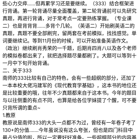
些心力交瘁……但再累学习还是要继续。（333）结合框架进
行背诵。第一轮背诵尽量全面覆盖，第二轮背诵前可以先研究
真题，再进行背诵，对于常考点一定要熟练掌握。（专业课
二）也是背背背……多背个几轮。（英语二）开始刷英语二的
真题，真题不要全部刷完，留两套在考前模拟，找找感觉。单
词要继续记。等到11月份的时候，可以开始准备英语作文。
（政治）继续刷肖秀荣的一千题，后期肖四肖八以及各个老师
的模拟卷都出来了，就把选择题尽量都刷了。大题可以等到十
一月中下旬开始背诵。
二、关于333
南师的333比较有自己的特色，会有一些超纲的部分，还加了
一本本校大佬冯建军的《现代教育学基础》，这本书的地位还
是比较重要的哦，往年不少真题都来自于这本书。今年的题目
与以往侧重的有点不同，也算是给各位学妹提了个醒，可不要
只背所谓的重点~
1.教原
教原说是南师333的大头一点都不为过，曾经有一年卷子考了
130+的分值…….今年虽说没有这么夸张，但也是四门科目中
最占分值的啦，所以一定要好好准备。一些超纲部分的内容基