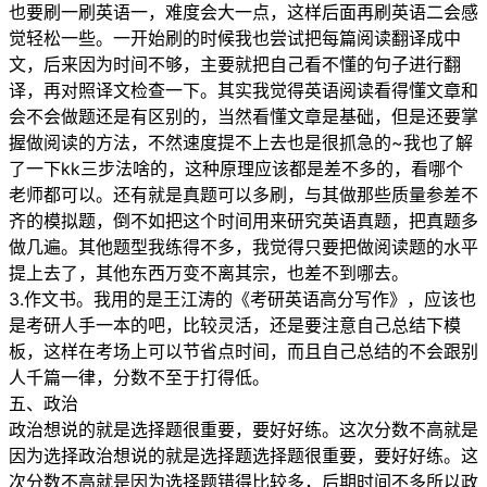
也要刷一刷英语一，难度会大一点，这样后面再刷英语二会感
觉轻松一些。一开始刷的时候我也尝试把每篇阅读翻译成中
文，后来因为时间不够，主要就把自己看不懂的句子进行翻
译，再对照译文检查一下。其实我觉得英语阅读看得懂文章和
会不会做题还是有区别的，当然看懂文章是基础，但是还要掌
握做阅读的方法，不然速度提不上去也是很抓急的~我也了解
了一下kk三步法啥的，这种原理应该都是差不多的，看哪个
老师都可以。还有就是真题可以多刷，与其做那些质量参差不
齐的模拟题，倒不如把这个时间用来研究英语真题，把真题多
做几遍。其他题型我练得不多，我觉得只要把做阅读题的水平
提上去了，其他东西万变不离其宗，也差不到哪去。
3.作文书。我用的是王江涛的《考研英语高分写作》，应该也
是考研人手一本的吧，比较灵活，还是要注意自己总结下模
板，这样在考场上可以节省点时间，而且自己总结的不会跟别
人千篇一律，分数不至于打得低。
五、政治
政治想说的就是选择题很重要，要好好练。这次分数不高就是
因为选择政治想说的就是选择题选择题很重要，要好好练。这
次分数不高就是因为选择题错得比较多，后期时间不多所以政