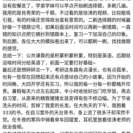
治有些懈怠了，学弟学妹可以早点开始刷选择题，多刷几遍。
我用的是肖秀荣的一千题，不过看的是徐涛的视频，比较能吸
引我，有的时候还觉得政治蛮有意思的。二刷选择题的时候最
好做一下错题记号，如果后面没时间可以再刷一刷错题，一直
错的知识点把它摘抄到错题本上，复习一下加深自己的印象。
到后期，各位大大的模拟卷出来了，可以都刷一刷，找找做题
的感觉。
总结一下：公共课靠的是积累积累积累，特别是英语，后期就
没啥时间分给英语了，前面一定要打好基础~
最后还是想碎碎念一下，考研这条路有点漫长，也有点孤单，
也有一些现在回想起来还有点感动自己的小故事。因为开始的
时间晚，大四开学还有实习，所以我的每一分每一秒都格外珍
贵。暑假每天六点左右起床，半小时收拾好出门吃早饭，再去
自习室，从原来的精致猪猪女孩变得有些不修边幅。为了节省
洗头的时间，剪掉了我爱的长发。在大热天的下午，我抱着
333的书，在自习室外的天台背书，身上流了很多汗却浑然不
觉。在冬夜的寒风中骑着单车回寝室，耳机里放着徐涛老师的
政治音频。