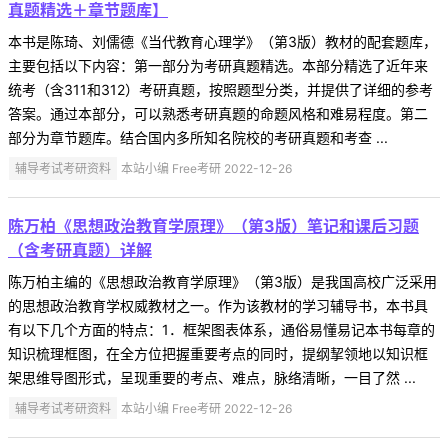
真题精选＋章节题库】
本书是陈琦、刘儒德《当代教育心理学》（第3版）教材的配套题库，
主要包括以下内容：第一部分为考研真题精选。本部分精选了近年来
统考（含311和312）考研真题，按照题型分类，并提供了详细的参考
答案。通过本部分，可以熟悉考研真题的命题风格和难易程度。第二
部分为章节题库。结合国内多所知名院校的考研真题和考查 ...
辅导考试考研资料
本站小编 Free考研 2022-12-26
陈万柏《思想政治教育学原理》（第3版）笔记和课后习题
（含考研真题）详解
陈万柏主编的《思想政治教育学原理》（第3版）是我国高校广泛采用
的思想政治教育学权威教材之一。作为该教材的学习辅导书，本书具
有以下几个方面的特点：1．框架图表体系，通俗易懂易记本书每章的
知识梳理框图，在全方位把握重要考点的同时，提纲挈领地以知识框
架思维导图形式，呈现重要的考点、难点，脉络清晰，一目了然 ...
辅导考试考研资料
本站小编 Free考研 2022-12-26