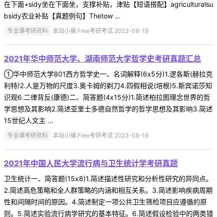
在下面+sidy坐在下面坐，支撑补贴，津贴【短语搭配】agriculturalsu
bsidy农业补贴【真题例句】Thetow ...
专业课考研资料
本站小编 Free考研考试 2023-08-19
2021年华中师范大学、湖南师范大学哲学史考研真题汇总
①华中师范大学801西方哲学史一、名词解释(6x5分)1.逻各斯(赫拉克
利特)2.人是万物的尺度3.奥卡姆的剃刀4.四假相说(培根)5.斯宾诺莎知
识观6.二律背反(康德)二、简答题(4x15分)1.简述柏拉图理念世界的哲
学思想及其影响2.简述亚里士多德自然哲学的哲学思想及其影响3.简述
15世纪人文主 ...
专业课考研资料
本站小编 Free考研考试 2023-08-19
2021年中国人民大学流行病与卫生统计学考研真题
卫生统计一、简答题(15x8)1.简述描述性研究和分析性研究的异同点。
2.简述高危策略和全人群策略的内涵和相互关系。3.简述影响疾病周期
性和间隔时间的原因。4.简述制定一项公共卫生筛检项目应遵循的原
则。5.简述实验流行病学研究的基本特征。6.简述假设检验中的两类错