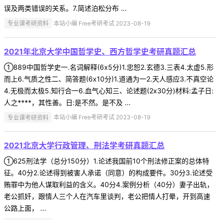
误及两类错误的关系。7.简述泊松分布 ...
专业课考研资料
本站小编 Free考研考试 2023-08-19
2021年北京大学中国哲学史、西方哲学史考研真题汇总
①889中国哲学史一.名词解释(6x5分)1.忠恕2.玄德3.三表4.太虚5.形
而上6.气质之性二、简答题(6x10分)1.道通为一2.天人感应3.不真空论
4.无极而太极5.知行合一6.血气心知三、论述题(2x30分)材料:孟子日:
人之****，其性善。日:是不然。是不及 ...
专业课考研资料
本站小编 Free考研考试 2023-08-19
2021北京大学行政管理、刑法学考研真题汇总
①625刑法学（总分150分）1.论述我国前10个刑法修正案的总体特
征。40分2.论述得到被害人承诺（同意）的构成要件。30分3.论述受
贿罪中为他人谋取利益的含义。40分4.案例分析（40分）妻子出轨，
老公抓奸，跟情人三个人在汽车里谈判，老公把情人打晕，开到高速
公路上面， ...