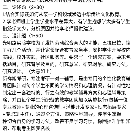
4.结合实际谈现代信息技术在教学中的积极作用。
二、论述题（2*30）
1.结合实际谈如何从某一学科领域渗透中华传统文化教育。
2.李老师班上学生学业水平差异大，有学生抱怨学太多有学生
抱怨学太少，分析原因并给李老师提供建议。
三、设计题（1*50）
光明路实验学校为了发挥劳动综合育人的功能，巴拉巴拉，搞
了好几个活动，并让家长配合布置家务事，安排学生开展校内
实践，校外实践，社区服务等。要求写一个研究方案，要求包
括题目，研究背景及目的，研究意义、研究对象、研究方法，
研究设计。（大意如上）
新祥旭考研，专注考研一对一辅导。是由专门的个性化教育辅
导团队针对每个学生不同的学习情况和心理情况，有针对性地
制定出一套独特的、行之有效的教学辅导方案和心理辅导策
略，并由每个学生所配备的教学团队加以实施执行(包括一位
专业教师+专业的心理咨询师+潜能开发专家+励志拓展专家
+专职班主任)，通过全方位、策略性地辅导，使学生掌握一
种切合自身的学习方法，改善不良学习习惯，稳固提升学科知
识，帮助考生圆梦名校！