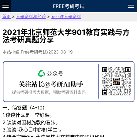
FREE考研考试
首页
>
考研资料和经验
>
专业课考研资料
题库
故事
专题
APP
笔记
论坛
VIP
资料
2021年北京师范大学901教育实践与方
法考研真题分享
本站小编 Free考研考试/2023-08-19
一、简答题（4*10）
1.谈谈什么是一堂好课。
2.谈谈对因材施教的看法。
3.谈谈“我心目中的好学生”。