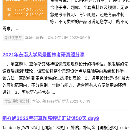
资格考试、1100多种经典教材，产品类型包
含电子书、题库、全套资料以及视频，无论
您是考研复习、考证刷题，还是考前冲刺
等，不同类型的产品可满足您学习上的不同
需求。 ...
考试优惠券
本站小编 Free壹佰分学习网 2022-09-19
2021年东南大学风景园林考研真题分享
一、填空题1、查尔斯艾略特强调景观规划设计的科学性。他发展的先
调查后规划"理论，该理论将整个景观设计点从经验导向系统和科学，
该方法一直影响到麦克哈格的生态规划理论。2、通用设计:是指在最大
的可能范围内，不分性别，年龄与能力，适合所有人方便使用的环境
设计。3、阿尔罕布拉宫苑 ...
专业课考研资料
本站小编 Free考研考试 2023-08-19
新祥旭2022考研真题高频词汇背诵50天 day9
1.subsidy[?s?bs?di]【词频：3次】n.补贴，补助金【词根记忆】sub-