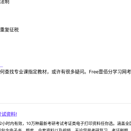
法制
重复征税
！
何查找专业课指定教材，或许有很多疑问。Free壹佰分学习网
试资料!
2小时内有效，10万种最新考研考试考证类电子打印资料任你选。涵盖全国
型包含电子书、题库、全套资料以及视频，无论您是考研复习、考证刷题，还