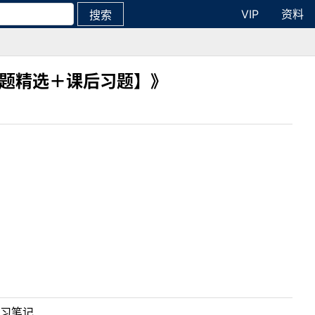
VIP
资料
搜索
真题精选＋课后习题】》
学习笔记