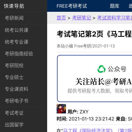
快速导航
FREE考研考试
题库
首页
>
考研笔记
>
考试资料学习笔
考研新闻
统考公共课
考试笔记第2页《马工
统考专业课
本站小编 Free考研/2021-01-13
考研指南经验
考研院校
专业硕士
专业课资料
考研电子书
用户:
ZXY
考试考证
时间:
2021-01-13 23:21:42
来自:
S
出国留学
在“
马工程《国际经济法学》（第2