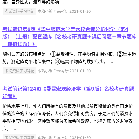
度，自身性质，溶剂等的影响 ...
考试资料学习笔记
本站小编 Free考研 2021-01-20
考试笔记第6页《华中师范大学等六校合编分析化学（第4
版）（上册）配套题库【名校考研真题＋课后习题＋章节题库
＋模拟试题】》
随机误差的分布特点是：①离散特性，在平均值周围分布；②集中趋
势，测定值向平均值集中；③远离平均值的数据很少。 ...
考试资料学习笔记
本站小编 Free考研 2021-01-20
考试笔记第124页《曼昆宏观经济学（第9版）名校考研真题
详解》
价格水平上升，使人们所持有的货币及其他以货币衡量的具有固定价
值的资产的实际价值降低，人们会变得相对贫穷，于是人们的消费水
平就相应地减少，这种效应称为实际余额效应，也称为庇古的财富效
应。 ...
考试资料学习笔记
本站小编 Free考研 2021-01-20