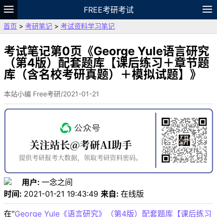
FREE考研考试
首页
>
考研笔记
>
考试资料学习笔记
题库
故事
专题
APP
笔记
论坛
VIP
资料
考试笔记第0页《George Yule语言研究
（第4版）配套题库【课后练习＋章节题
库（含名校考研真题）＋模拟试题】》
本站小编 Free考研/2021-01-21
用户:
一念之间
时间:
2021-01-21 19:43:49
来自:
在线版
在“
George Yule《语言研究》（第4版）配套题库【课后练习