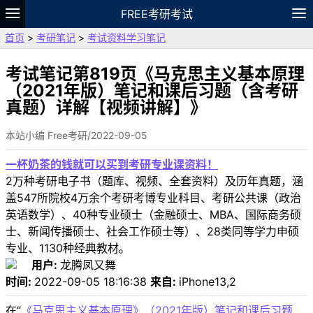
FREE考研考试
首页
>
考研笔记
>
考试资料学习笔记
题库
故事
专题
APP
笔记
论坛
VIP
资料
考试笔记第819页《马克思主义基本原理
（2021年版）笔记和课后习题（含考研
真题）详解【视频讲解】》
本站小编 Free考研/2022-09-05
一杯奶茶的钱就可以买到考研专业课资料！
2万种考研电子书（题库、视频、全套资料）及历年真题，涵
盖547所院校4万余个考研考博专业科目、考研公共课（政治
英语数学）、40种专业硕士（金融硕士、MBA、国际商务硕
士、新闻传播硕士、社会工作硕士等）、28类同等学力申硕
专业、1130种经典教材。
用户:
龙腾凤又舞
时间:
2022-09-05 18:16:38
来自:
iPhone13,2
在“
《马克思主义基本原理》（2021年版）笔记和课后习题