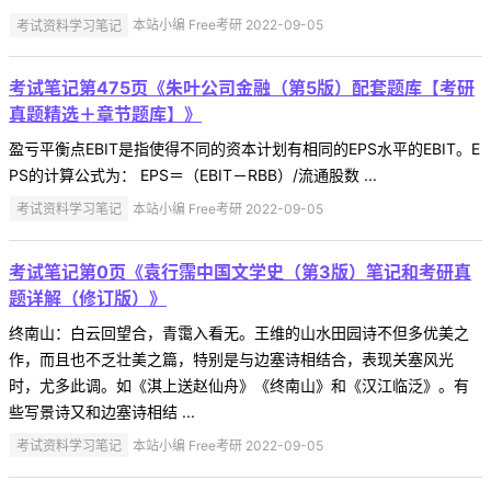
考试资料学习笔记
本站小编 Free考研 2022-09-05
考试笔记第475页《朱叶公司金融（第5版）配套题库【考研
真题精选＋章节题库】》
盈亏平衡点EBIT是指使得不同的资本计划有相同的EPS水平的EBIT。E
PS的计算公式为： EPS＝（EBIT－RBB）/流通股数 ...
考试资料学习笔记
本站小编 Free考研 2022-09-05
考试笔记第0页《袁行霈中国文学史（第3版）笔记和考研真
题详解（修订版）》
终南山：白云回望合，青霭入看无。王维的山水田园诗不但多优美之
作，而且也不乏壮美之篇，特别是与边塞诗相结合，表现关塞风光
时，尤多此调。如《淇上送赵仙舟》《终南山》和《汉江临泛》。有
些写景诗又和边塞诗相结 ...
考试资料学习笔记
本站小编 Free考研 2022-09-05