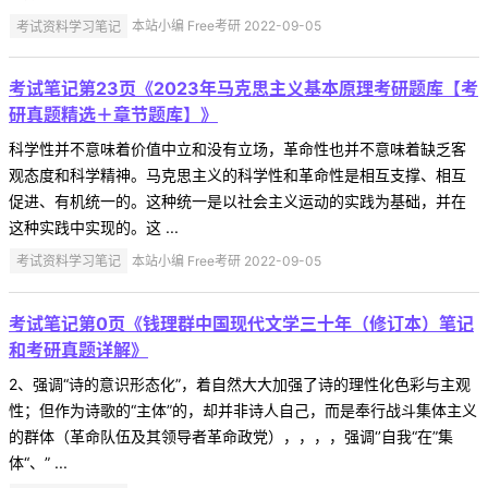
考试资料学习笔记
本站小编 Free考研 2022-09-05
考试笔记第23页《2023年马克思主义基本原理考研题库【考
研真题精选＋章节题库】》
科学性并不意味着价值中立和没有立场，革命性也并不意味着缺乏客
观态度和科学精神。马克思主义的科学性和革命性是相互支撑、相互
促进、有机统一的。这种统一是以社会主义运动的实践为基础，并在
这种实践中实现的。这 ...
考试资料学习笔记
本站小编 Free考研 2022-09-05
考试笔记第0页《钱理群中国现代文学三十年（修订本）笔记
和考研真题详解》
2、强调“诗的意识形态化”，着自然大大加强了诗的理性化色彩与主观
性；但作为诗歌的“主体”的，却并非诗人自己，而是奉行战斗集体主义
的群体（革命队伍及其领导者革命政党），，，，强调‘’自我“在”集
体“、” ...