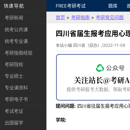
快速导航
FREE考研考试
题库
首页
>
考研指南
>
考研常见问题
考研新闻
统考公共课
四川省届生报考应用心
统考专业课
本站小编 四川省（招办）/2022-11-09
考研指南经验
考研院校
专业硕士
专业课资料
考研电子书
提问问题:
四川省往届生报考应用心
考试考证
学院:
出国留学