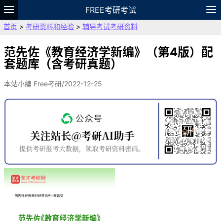
FREE考研考试
首页
>
考研资料和经验
>
辅导考试考研资料
题库
故事
专题
APP
笔记
论坛
VIP
资料
范先佐《教育经济学新编》（第4版）配
套题库（含考研真题）
本站小编 Free考研/2022-12-25