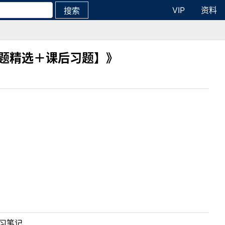
VIP
资料
搜索
真题精选＋课后习题】》
学习笔记