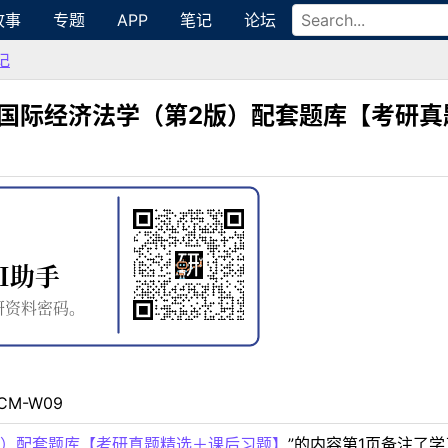
故事
专题
APP
笔记
论坛
记
程国际经济法学（第2版）配套题库【考研
CM-W09
版）配套题库【考研真题精选＋课后习题】
”的内容第1页备注了