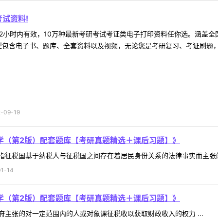
试资料!
2小时内有效，10万种最新考研考试考证类电子打印资料任你选。涵盖全国
型包含电子书、题库、全套资料以及视频，无论您是考研复习、考证刷题，还
09-19
学（第2版）配套题库【考研真题精选＋课后习题】》
征税国基于纳税人与征税国之间存在着居民身份关系的法律事实而主张的一
1-14
学（第2版）配套题库【考研真题精选＋课后习题】》
主张的对一定范围内的人或对象课征税收以获取财政收入的权力 ...