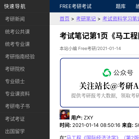
快速导航
FREE考研考试
题库
首页
>
考研笔记
>
考试资料学习笔
考研新闻
统考公共课
考试笔记第1页《马工
统考专业课
本站小编 Free考研/2021-01-14
考研指南经验
考研院校
专业硕士
专业课资料
考研电子书
用户:
ZXY
考试考证
时间:
2021-01-14 08:50:16
来自:
S
出国留学
在“
马工程《国际经济法学》（第2