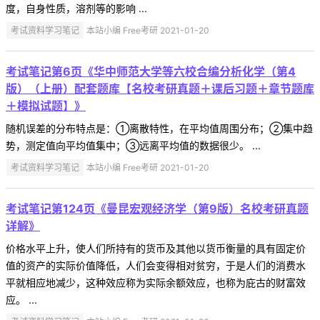
度，自身性质，溶剂等的影响 ...
考试资料学习笔记
本站小编 Free考研 2021-01-20
考试笔记第6页《华中师范大学等六校合编分析化学（第4
版）（上册）配套题库【名校考研真题＋课后习题＋章节题库
＋模拟试题】》
随机误差的分布特点是：①离散特性，在平均值周围分布；②集中趋
势，测定值向平均值集中；③远离平均值的数据很少。 ...
考试资料学习笔记
本站小编 Free考研 2021-01-20
考试笔记第124页《曼昆宏观经济学（第9版）名校考研真题
详解》
价格水平上升，使人们所持有的货币及其他以货币衡量的具有固定价
值的资产的实际价值降低，人们会变得相对贫穷，于是人们的消费水
平就相应地减少，这种效应称为实际余额效应，也称为庇古的财富效
应。 ...