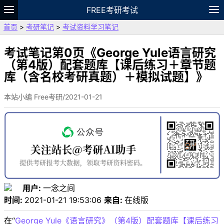
FREE考研考试
首页
>
考研笔记
>
考试资料学习笔记
题库
故事
专题
APP
笔记
论坛
VIP
资料
考试笔记第0页《George Yule语言研究
（第4版）配套题库【课后练习＋章节题
库（含名校考研真题）＋模拟试题】》
本站小编 Free考研/2021-01-21
用户:
一念之间
时间:
2021-01-21 19:53:06
来自:
在线版
在“
George Yule《语言研究》（第4版）配套题库【课后练习