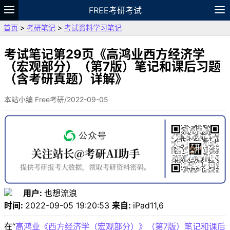
FREE考研考试
首页
>
考研笔记
>
考试资料学习笔记
题库
故事
专题
APP
笔记
论坛
VIP
资料
考试笔记第29页《高鸿业西方经济学
（宏观部分）（第7版）笔记和课后习题
（含考研真题）详解》
本站小编 Free考研/2022-09-05
用户:
也想流浪
时间:
2022-09-05 19:20:53
来自:
iPad11,6
在“
高鸿业《西方经济学（宏观部分）》（第7版）笔记和课后