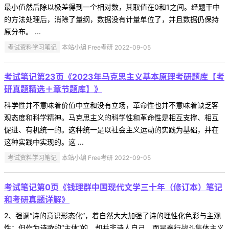
最小值然后除以极差得到一个相对数，其取值在0和1之间。经题干中
的方法处理后，消除了量纲，数据没有计量单位了，并且数据仍保持
原分布。 ...
考试资料学习笔记
本站小编 Free考研 2022-09-05
考试笔记第23页《2023年马克思主义基本原理考研题库【考
研真题精选＋章节题库】》
科学性并不意味着价值中立和没有立场，革命性也并不意味着缺乏客
观态度和科学精神。马克思主义的科学性和革命性是相互支撑、相互
促进、有机统一的。这种统一是以社会主义运动的实践为基础，并在
这种实践中实现的。这 ...
考试资料学习笔记
本站小编 Free考研 2022-09-05
考试笔记第0页《钱理群中国现代文学三十年（修订本）笔记
和考研真题详解》
2、强调“诗的意识形态化”，着自然大大加强了诗的理性化色彩与主观
性；但作为诗歌的“主体”的，却并非诗人自己，而是奉行战斗集体主义