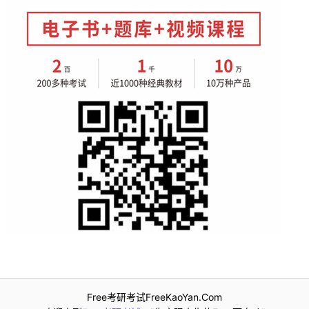
Free考研考试FreeKaoYan.Com