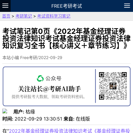
FREE考研考试
首页
>
考研笔记
>
考试资料学习笔记
题库
故事
专题
APP
笔记
论坛
VIP
资料
考试笔记第0页《2022年基金经理证券
投资法律知识考试基金经理证券投资法律
知识复习全书【核心讲义＋章节练习】》
本站小编 Free考研/2022-09-29
用户:
枯缘
时间:
2022-09-29 13:30:51
来自:
在线版
在“
2022年基金经理证券投资法律知识考试《基金经理证券投