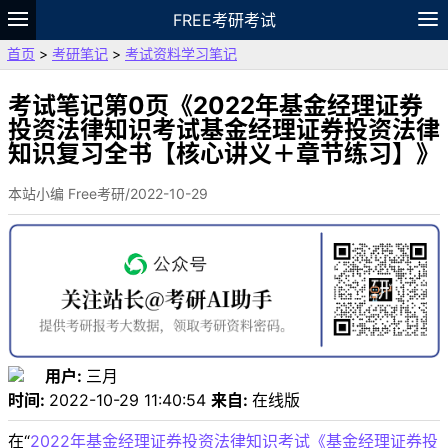
FREE考研考试
首页
>
考研笔记
>
考试资料学习笔记
题库
故事
专题
APP
笔记
论坛
VIP
资料
考试笔记第0页《2022年基金经理证券
投资法律知识考试基金经理证券投资法律
知识复习全书【核心讲义＋章节练习】》
本站小编 Free考研/2022-10-29
用户:
三月
时间:
2022-10-29 11:40:54
来自:
在线版
在“
2022年基金经理证券投资法律知识考试《基金经理证券投