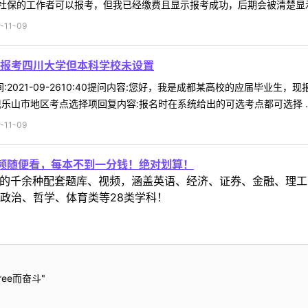
保的工作者可以报考，但我已经缴费且显示报考成功，后期会被清楚显示无
11-09
报考四川大学但本科学校未设置
8时间:2021-09-2610:40提问内容:您好，我是成都某高校的应届
乐山市地区考点选择项回复内容:报名时在系统给出的可选考点都可选择 ..
11-09
视频随便看，每本不到一分钱！绝对划算！
定教材的千余种配套题库、视频，涵盖英语、经济、证券、金融、
政治、哲学、体育类等28类学科！
ee而奋斗"