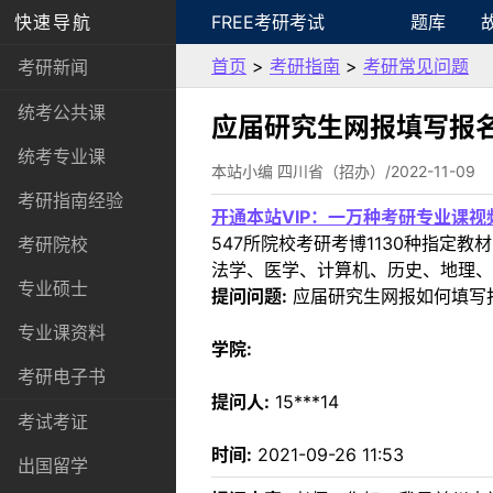
快速导航
FREE考研考试
题库
首页
>
考研指南
>
考研常见问题
考研新闻
统考公共课
应届研究生网报填写报
统考专业课
本站小编 四川省（招办）/2022-11-09
考研指南经验
开通本站VIP：一万种考研专业课
547所院校考研考博1130种指
考研院校
法学、医学、计算机、历史、地理、
专业硕士
提问问题:
应届研究生网报如何填写
专业课资料
学院:
考研电子书
提问人:
15***14
考试考证
时间:
2021-09-26 11:53
出国留学