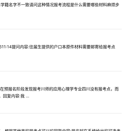
有名字与最后学籍名字不一致请问这种情况报考流程是什么需要哪些材料麻烦步
-2611:14提问内容:往届生提供的户口本原件材料需要邮寄给报考点
师您好，我现在预报名阶段发现报考川师的应用心理学专业四川没有报考点，而
内容:我 ...
不是报考点，想报其他市的报考点可以吗回复内容:报名时在系统给出的可选考