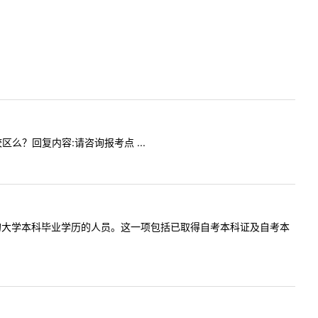
校区么？回复内容:请咨询报考点 ...
有国家承认的大学本科毕业学历的人员。这一项包括已取得自考本科证及自考本