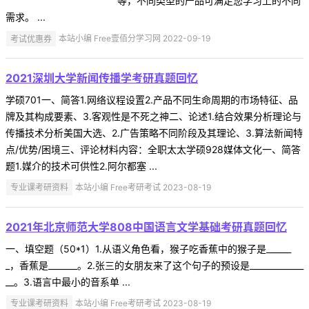
等，不同类型的产品可满足您学习上的不同
需求。 ...
考试优惠券
本站小编 Free壹佰分学习网 2022-09-19
2021深圳大学新闻传播学考研真题回忆
学硕701一、简答1.网络议程设置2.产品不同生命周期的市场特征、品
牌及其构成要素、3.客观性是不死之神二、论述1.结合效果分析理论与
传播技术分析美国大选、2.广告策略不同阶段及其理论、3.算法新闻特
点/优势/困境三、评论材料内容：全职太太学硕928媒体文化一、简答
题1.媒介的技术可供性2.阿尔都塞 ...
专业课考研资料
本站小编 Free考研考试 2023-08-19
2021年北京师范大学808中国语言文学基础考研真题回忆
一、填空题（50*1）1.从语义角色看，猴子吃香蕉中的猴子是______
_，香蕉是_______。2.张三的女朋友来了这个句子的预设是_____________
__。3.语言中最小的音系单 ...
专业课考研资料
本站小编 Free考研考试 2023-08-19