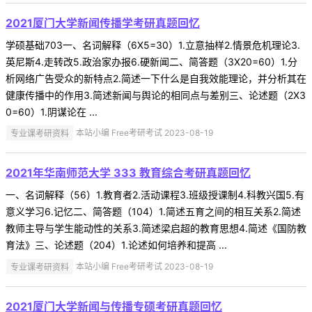
2021厦门大学新闻传播学考研真题回忆
学硕基础703一、名词解释（6X5=30）1.立意抽样2.情景危机理论3.
英尼斯4.走转改5.政治家办报6.硬新闻二、简答题（3X20=60）1.分
析网络广告受众的新特点2.简述一下什么是自我效能理论，并分析其在
健康传播中的作用3.简述新闻与舆论的相同点与差别三、论述题（2X3
0=60）1.阴谋论在 ...
专业课考研资料
本站小编 Free考研考试 2023-08-19
2021年华南师范大学 333 教育综合考研真题回忆
一、名词解释（56）1.教育者2.活动课程3.班级授课制4.科教兴国5.有
意义学习6.记忆二、简答题（104）1.简述五育之间的相互关系2.简述
教师主导与学生能动性的关系3.简述梁启超的教育思想4.简述《国防教
育法》三、论述题（204）1.论述如何培养和提高 ...
专业课考研资料
本站小编 Free考研考试 2023-08-19
2021厦门大学新闻与传播专硕考研真题回忆