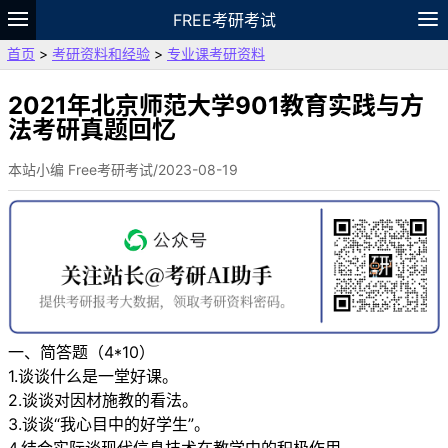
FREE考研考试
首页
>
考研资料和经验
>
专业课考研资料
题库
故事
专题
APP
笔记
论坛
VIP
资料
2021年北京师范大学901教育实践与方
法考研真题回忆
本站小编 Free考研考试/2023-08-19
一、简答题（4*10）
1.谈谈什么是一堂好课。
2.谈谈对因材施教的看法。
3.谈谈“我心目中的好学生”。