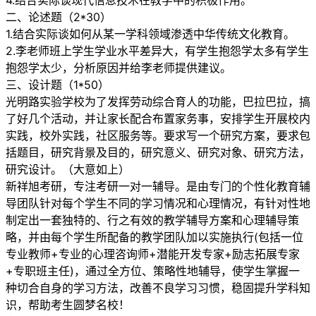
4.结合实际谈现代信息技术在教学中的积极作用。
二、论述题（2*30）
1.结合实际谈如何从某一学科领域渗透中华传统文化教育。
2.李老师班上学生学业水平差异大，有学生抱怨学太多有学生
抱怨学太少，分析原因并给李老师提供建议。
三、设计题（1*50）
光明路实验学校为了发挥劳动综合育人的功能，巴拉巴拉，搞
了好几个活动，并让家长配合布置家务事，安排学生开展校内
实践，校外实践，社区服务等。要求写一个研究方案，要求包
括题目，研究背景及目的，研究意义、研究对象、研究方法，
研究设计。（大意如上）
新祥旭考研，专注考研一对一辅导。是由专门的个性化教育辅
导团队针对每个学生不同的学习情况和心理情况，有针对性地
制定出一套独特的、行之有效的教学辅导方案和心理辅导策
略，并由每个学生所配备的教学团队加以实施执行(包括一位
专业教师+专业的心理咨询师+潜能开发专家+励志拓展专家
+专职班主任)，通过全方位、策略性地辅导，使学生掌握一
种切合自身的学习方法，改善不良学习习惯，稳固提升学科知
识，帮助考生圆梦名校！