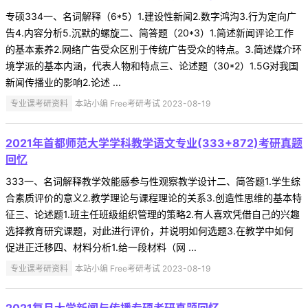
专硕334一、名词解释（6*5）1.建设性新闻2.数字鸿沟3.行为定向广
告4.内容分析5.沉默的螺旋二、简答题（20*3）1.简述新闻评论工作
的基本素养2.网络广告受众区别于传统广告受众的特点。3.简述媒介环
境学派的基本内涵，代表人物和特点三、论述题（30*2）1.5G对我国
新闻传播业的影响2.论述 ...
专业课考研资料
本站小编 Free考研考试 2023-08-19
2021年首都师范大学学科教学语文专业(333+872)考研真题
回忆
333一、名词解释教学效能感参与性观察教学设计二、简答题1.学生综
合素质评价的意义2.教学理论与课程理论的关系3.创造性思维的基本特
征三、论述题1.班主任班级组织管理的策略2.有人喜欢凭借自己的兴趣
选择教育研究课题，对此进行评价，并说明如何选题3.在教学中如何
促进正迁移四、材料分析1.给一段材料（网 ...
专业课考研资料
本站小编 Free考研考试 2023-08-19
2021复旦大学新闻与传播专硕考研真题回忆