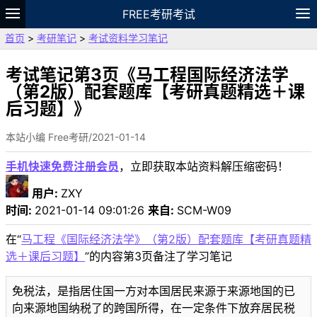
FREE考研考试
首页
>
考研笔记
>
考试资料学习笔记
题库
故事
专题
APP
笔记
论坛
VIP
资料
考试笔记第3页《马工程国际经济法学
（第2版）配套题库【考研真题精选＋课
后习题】》
本站小编 Free考研/2021-01-14
手机快速免费注册会员
，立即获取本站资料解压缩密码！
用户:
ZXY
时间:
2021-01-14 09:01:26
来自:
SCM-W09
在“
马工程《国际经济法学》（第2版）配套题库【考研真题精
选＋课后习题】
”的内容第3页备注了学习笔记
免税法，是指居住国一方对本国居民来源于来源地国的已
向来源地国纳税了的跨国所得，在一定条件下放弃居民税