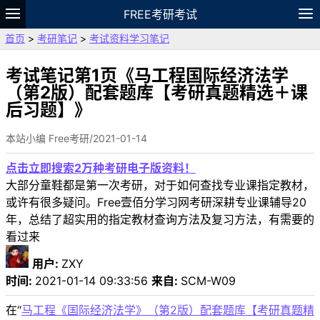
FREE考研考试
首页
>
考研笔记
>
考试资料学习笔记
题库
故事
专题
APP
笔记
论坛
VIP
资料
考试笔记第1页《马工程国际经济法学
（第2版）配套题库【考研真题精选＋课
后习题】》
本站小编 Free考研/2021-01-14
点击立即搜索2万种考研电子版资料！
大部分童鞋都是第一次考研，对于如何查找专业课指定教材，
或许有很多疑问。Free壹佰分学习网考研深耕专业课辅导20
年，总结了超实用的指定教材查询方法及复习方法，有需要的
看过来
用户:
ZXY
时间:
2021-01-14 09:33:56
来自:
SCM-W09
在“
马工程《国际经济法学》（第2版）配套题库【考研真题精