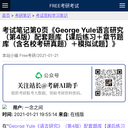
FREE考研考试
首页
>
考研笔记
>
考试资料学习笔记
题库
故事
专题
APP
笔记
论坛
VIP
资料
考试笔记第0页《George Yule语言研究
（第4版）配套题库【课后练习＋章节题
库（含名校考研真题）＋模拟试题】》
本站小编 Free考研/2021-01-21
用户:
一念之间
时间:
2021-01-21 19:55:14
来自:
在线版
在“
George Yule《语言研究》（第4版）配套题库【课后练习