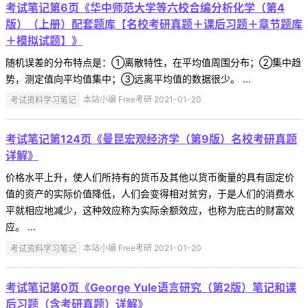
考试笔记第6页《华中师范大学等六校合编分析化学（第4
版）（上册）配套题库【名校考研真题＋课后习题＋章节题库
＋模拟试题】》
随机误差的分布特点是：①离散特性，在平均值周围分布；②集中趋
势，测定值向平均值集中；③远离平均值的数据很少。 ...
考试资料学习笔记
本站小编 Free考研 2021-01-20
考试笔记第124页《曼昆宏观经济学（第9版）名校考研真题
详解》
价格水平上升，使人们所持有的货币及其他以货币衡量的具有固定价
值的资产的实际价值降低，人们会变得相对贫穷，于是人们的消费水
平就相应地减少，这种效应称为实际余额效应，也称为庇古的财富效
应。 ...
考试资料学习笔记
本站小编 Free考研 2021-01-20
考试笔记第0页《George Yule语言研究（第2版）笔记和课
后习题（含考研真题）详解》