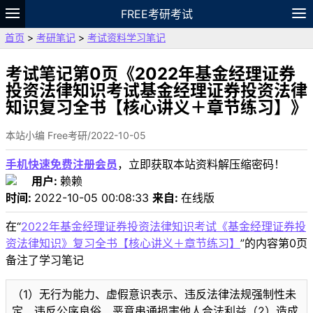
FREE考研考试
首页
>
考研笔记
>
考试资料学习笔记
题库
故事
专题
APP
笔记
论坛
VIP
资料
考试笔记第0页《2022年基金经理证券
投资法律知识考试基金经理证券投资法律
知识复习全书【核心讲义＋章节练习】》
本站小编 Free考研/2022-10-05
手机快速免费注册会员
，立即获取本站资料解压缩密码！
用户:
赖赖
时间:
2022-10-05 00:08:33
来自:
在线版
在“
2022年基金经理证券投资法律知识考试《基金经理证券投
资法律知识》复习全书【核心讲义＋章节练习】
”的内容第0页
备注了学习笔记
（1）无行为能力、虚假意识表示、违反法律法规强制性未
定、违反公序良俗、恶意串通损害他人合法利益（2）造成