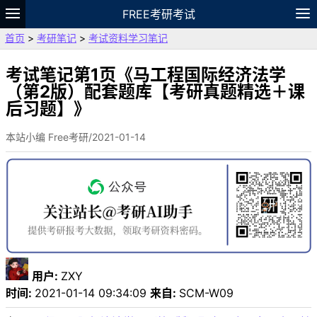
FREE考研考试
首页
>
考研笔记
>
考试资料学习笔记
题库
故事
专题
APP
笔记
论坛
VIP
资料
考试笔记第1页《马工程国际经济法学
（第2版）配套题库【考研真题精选＋课
后习题】》
本站小编 Free考研/2021-01-14
用户:
ZXY
时间:
2021-01-14 09:34:09
来自:
SCM-W09