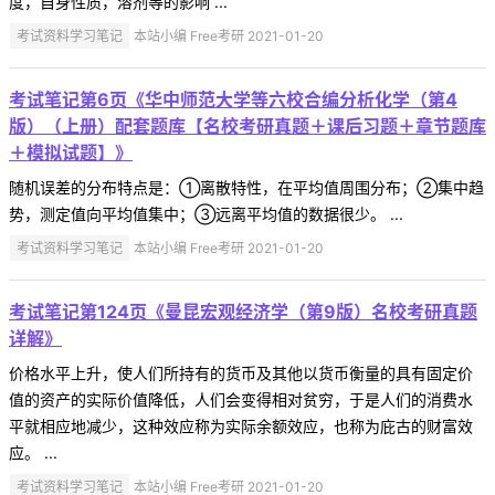
度，自身性质，溶剂等的影响 ...
考试资料学习笔记
本站小编 Free考研 2021-01-20
考试笔记第6页《华中师范大学等六校合编分析化学（第4
版）（上册）配套题库【名校考研真题＋课后习题＋章节题库
＋模拟试题】》
随机误差的分布特点是：①离散特性，在平均值周围分布；②集中趋
势，测定值向平均值集中；③远离平均值的数据很少。 ...
考试资料学习笔记
本站小编 Free考研 2021-01-20
考试笔记第124页《曼昆宏观经济学（第9版）名校考研真题
详解》
价格水平上升，使人们所持有的货币及其他以货币衡量的具有固定价
值的资产的实际价值降低，人们会变得相对贫穷，于是人们的消费水
平就相应地减少，这种效应称为实际余额效应，也称为庇古的财富效
应。 ...
考试资料学习笔记
本站小编 Free考研 2021-01-20