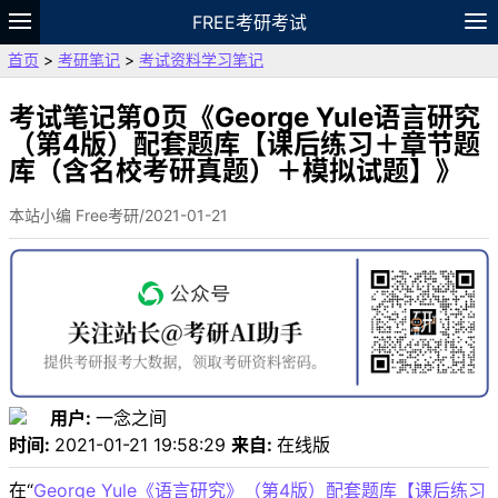
FREE考研考试
首页
>
考研笔记
>
考试资料学习笔记
题库
故事
专题
APP
笔记
论坛
VIP
资料
考试笔记第0页《George Yule语言研究
（第4版）配套题库【课后练习＋章节题
库（含名校考研真题）＋模拟试题】》
本站小编 Free考研/2021-01-21
用户:
一念之间
时间:
2021-01-21 19:58:29
来自:
在线版
在“
George Yule《语言研究》（第4版）配套题库【课后练习