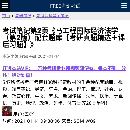
FREE考研考试
首页
>
考研笔记
>
考试资料学习笔记
题库
故事
专题
APP
笔记
论坛
VIP
资料
考试笔记第2页《马工程国际经济法学
（第2版）配套题库【考研真题精选＋课
后习题】》
本站小编 Free考研/2021-01-14
开通本站VIP：一万种考研专业课视频随便看，每本不到一分
钱！绝对划算！
547所院校考研考博1130种指定教材的千余种配套题库、视
频，涵盖英语、经济、证券、金融、理工、管理、社会、财
会、教育心理、中文、艺术、新闻传播、法学、医学、计算
机、历史、地理、政治、哲学、体育类等28类学科！
用户:
ZXY
时间:
2021-01-14 09:38:06
来自:
SCM-W09