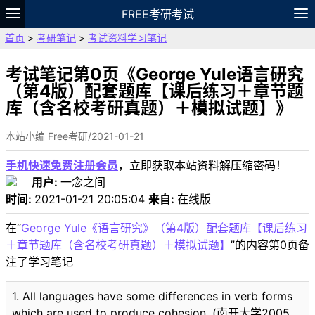
FREE考研考试
首页
>
考研笔记
>
考试资料学习笔记
题库
故事
专题
APP
笔记
论坛
VIP
资料
考试笔记第0页《George Yule语言研究
（第4版）配套题库【课后练习＋章节题
库（含名校考研真题）＋模拟试题】》
本站小编 Free考研/2021-01-21
手机快速免费注册会员
，立即获取本站资料解压缩密码！
用户:
一念之间
时间:
2021-01-21 20:05:04
来自:
在线版
在“
George Yule《语言研究》（第4版）配套题库【课后练习
＋章节题库（含名校考研真题）＋模拟试题】
”的内容第0页备
注了学习笔记
1. All languages have some differences in verb forms
which are used to produce cohesion. (南开大学2005