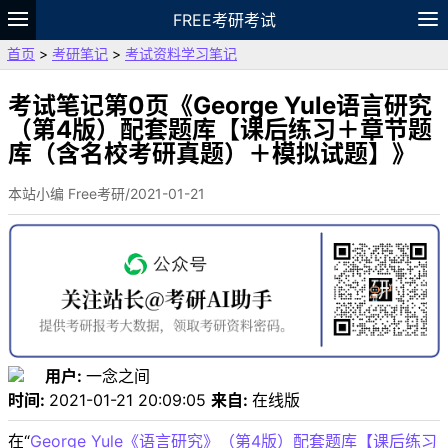
FREE考研考试
首页
>
考研笔记
>
考试资料学习笔记
题库
故事
专题
APP
笔记
论坛
VIP
资料
考试笔记第0页《George Yule语言研究
（第4版）配套题库【课后练习＋章节题
库（含名校考研真题）＋模拟试题】》
本站小编 Free考研/2021-01-21
用户:
一念之间
时间:
2021-01-21 20:09:05
来自:
在线版
在“
George Yule《语言研究》（第4版）配套题库【课后练习